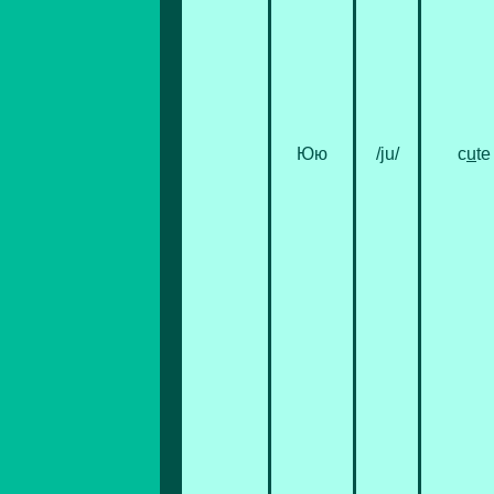
Юю
/ju/
c
u
te