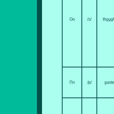
Оо
/ɔ/
th
ou
g
Пп
/p/
p
ast