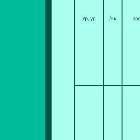
Ур, ур
/ʊɹ/
p
o