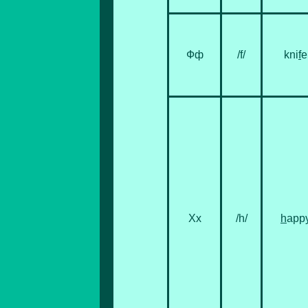
Фф
/f/
kni
f
e
Хх
/h/
h
app