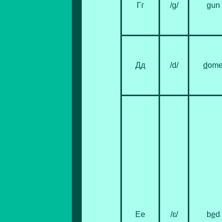
Гг
/ɡ/
g
un
Дд
/d/
d
om
Ее
/ɛ/
b
e
d