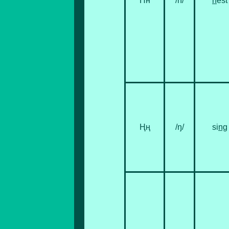
Нн
/n/
n
est
Ңң
/ŋ/
si
ng