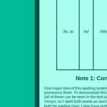
Эр, эр
/əɹ/
fath
Note 1: Co
One major idea of this spelling syste
pronounce them. To demonstrate this,
(all of these can be seen in the text
merger
, so I spell both words as ⟨кат⟩
both be spelled ⟨пін⟩. I also have quit