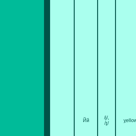
/j/,
Йй
y
ello
/ɪ̯/