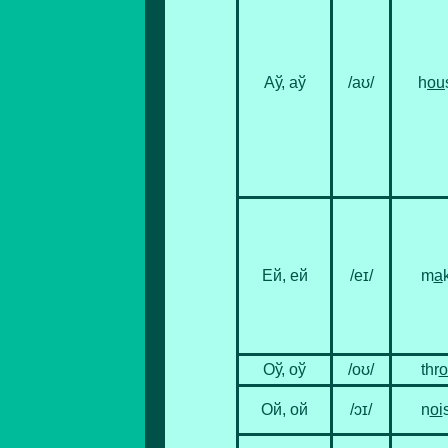
Аў, аў
/aʊ/
h
ou
Ей, ей
/eɪ/
m
a
Оў, оў
/oʊ/
thr
Ой, ой
/ɔɪ/
n
oi