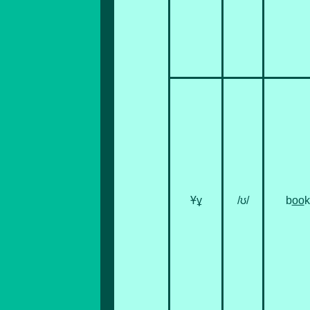
Ұұ
/ʊ/
b
oo
k