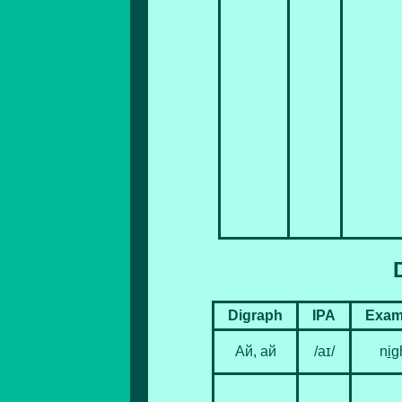
Digraph
IPA
Exam
Ай, ай
/aɪ/
n
i
g