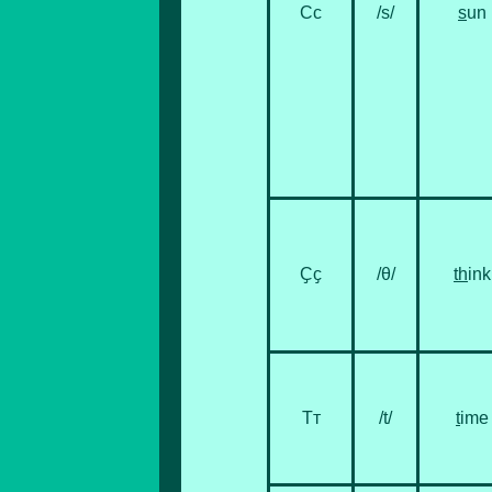
Сс
/s/
s
un
Ҫҫ
/θ/
th
ink
Тт
/t/
t
ime