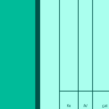
Кк
/k/
c
at