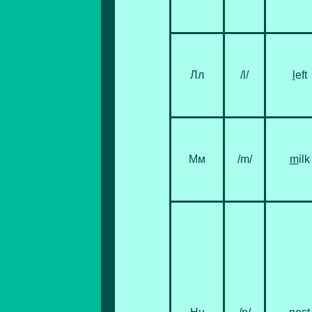
Лл
/l/
l
eft
Мм
/m/
m
ilk