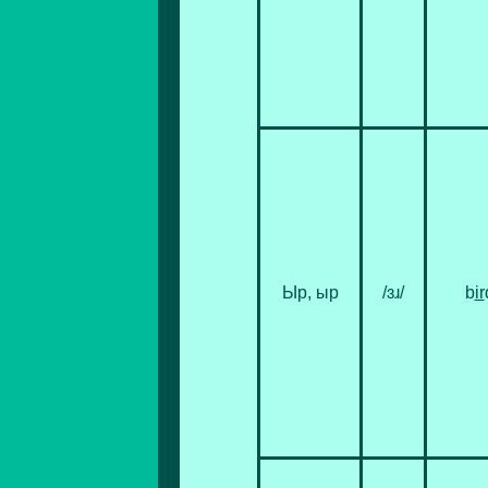
Ыр, ыр
/ɜɹ/
b
ir