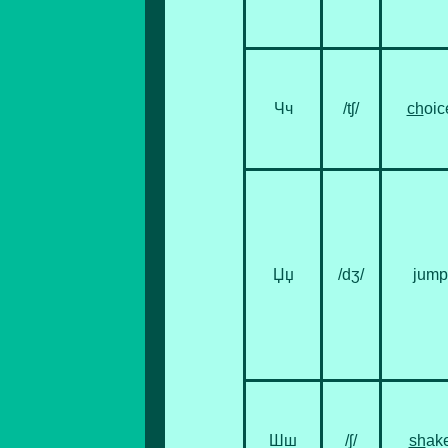
Чч
/tʃ/
ch
oic
Џџ
/dʒ/
j
ump
Шш
/ʃ/
sh
ak