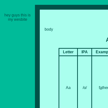
hey guys this is
my wesbite
body
Letter
IPA
Examp
Аа
/ɑ/
f
a
the