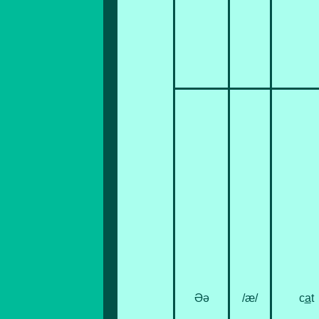
Әә
/æ/
c
a
t