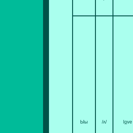
Ыы
/ʌ/
l
o
ve