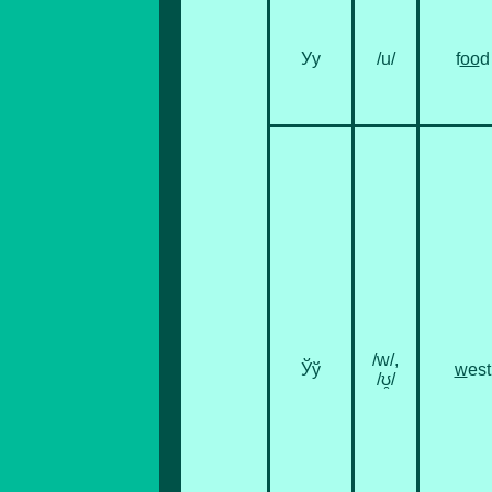
Уу
/u/
f
oo
d
/w/,
Ўў
w
est
/ʊ̯/