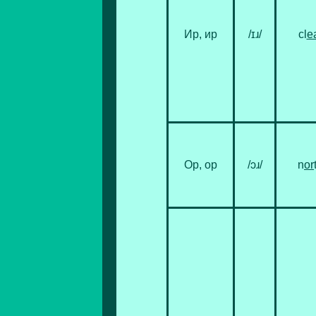
Ир, ир
/ɪɹ/
cl
e
Ор, ор
/ɔɹ/
n
or