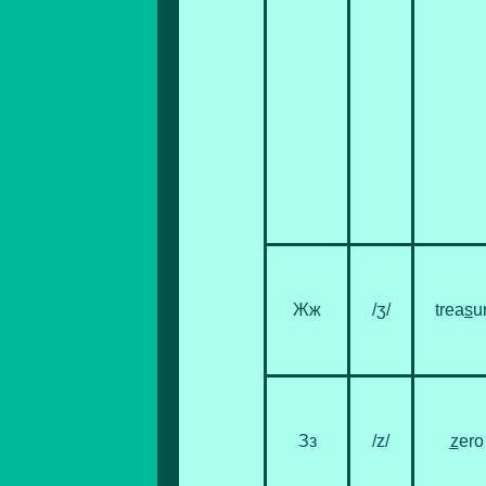
Жж
/ʒ/
trea
s
u
Зз
/z/
z
ero