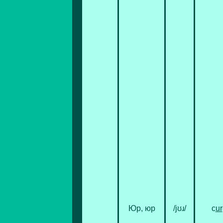
Юр, юр
/jʊɹ/
c
ur