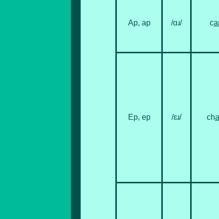
Ар, ар
/ɑɹ/
c
a
Ер, ер
/ɛɹ/
ch
a