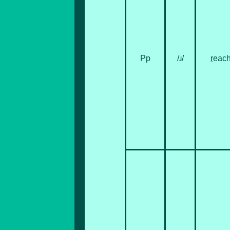
Рр
/ɹ/
r
eac