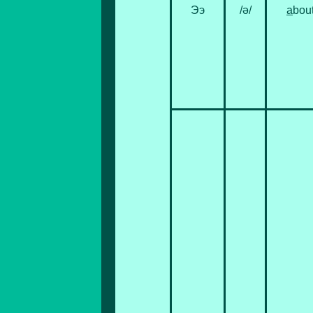
Ээ
/ə/
a
bou