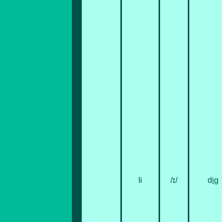
Іі
/ɪ/
d
i
g