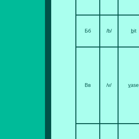
Бб
/b/
b
it
Вв
/v/
v
ase