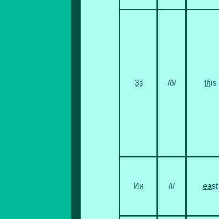
Ҙҙ
/ð/
th
is
Ии
/i/
ea
st